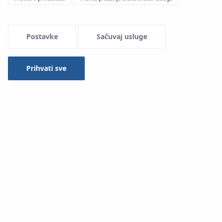
Menu Systemowe
Postavke
Sačuvaj usluge
Prihvati sve
Primjena
System KAN-therm SMART koristi se za nadzor i
regulaciju temperature u obiteljskim, višestambenim i
javnim zgradama:
u instalacijama radijatorskog grijanja i hlađenja
u instalacijama površinskog grijanja i hlađenja:
podna, zidna i stropna.