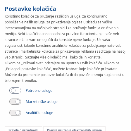
Postavke kolačića
Koristimo kolačiće za pružanje različitih usluga, za kontinuirano
poboljšanje naših usluga, za prikazivanje oglasa u skladu sa vašim
KAN-therm
SYSTEM
interesovanjima na našoj veb stranici i za pružanje funkcija društvenih
medija. Neki kolačići su neophodni za pravilno funkcionisanje naše veb
Automatics
stranice i da bi vam omogućili da koristite njene funkcije. Uz vašu
suglasnost, takođe koristimo analitičke kolačiće za poboljšanje naše veb
stranice i marketinške kolačiće za prikazivanje reklama i sadržaja na našoj
SMART
veb stranici. Saznajte više o kolačićima i kako da ih koristite.
Klikom na „Prihvati sve“, pristajete na upotrebu svih kolačića. Klikom na
„Prilagodi postavke kolačića“, možete izabrati koje kolačiće prihvatate.
Možete da promenite postavke kolačića ili da povučete svoju suglasnost u
bilo kojem trenutku.
Potrebne usluge
Marketinške usluge
Analitičke usluge
Pravila o privatnosti
Pravila pružanja elektronskih usluga