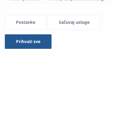
Menu Systemowe
Postavke
Sačuvaj usluge
Prihvati sve
Spojnice
KAN-therm Steel
sustava izrađene su od istog
materijala kao i cijevi: