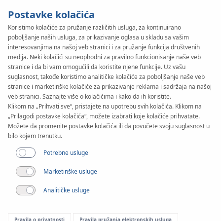
Postavke kolačića
Koristimo kolačiće za pružanje različitih usluga, za kontinuirano
poboljšanje naših usluga, za prikazivanje oglasa u skladu sa vašim
KAN-therm
SYSTEM
interesovanjima na našoj veb stranici i za pružanje funkcija društvenih
Steel
medija. Neki kolačići su neophodni za pravilno funkcionisanje naše veb
Spojnice
stranice i da bi vam omogućili da koristite njene funkcije. Uz vašu
suglasnost, takođe koristimo analitičke kolačiće za poboljšanje naše veb
stranice i marketinške kolačiće za prikazivanje reklama i sadržaja na našoj
veb stranici. Saznajte više o kolačićima i kako da ih koristite.
Raspon prečnika
Klikom na „Prihvati sve“, pristajete na upotrebu svih kolačića. Klikom na
12-108 mm
„Prilagodi postavke kolačića“, možete izabrati koje kolačiće prihvatate.
Možete da promenite postavke kolačića ili da povučete svoju suglasnost u
Primena
bilo kojem trenutku.
Potrebne usluge
Marketinške usluge
Analitičke usluge
Pravila o privatnosti
Pravila pružanja elektronskih usluga