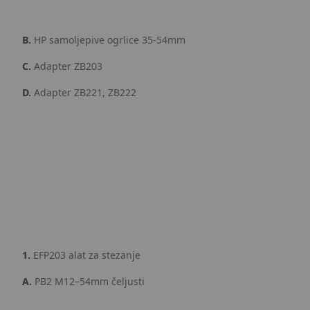
B.
HP samoljepive ogrlice 35-54mm
C.
Adapter ZB203
D.
Adapter ZB221, ZB222
1.
EFP203 alat za stezanje
A.
PB2 M12–54mm čeljusti