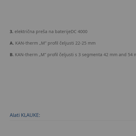
3.
električna preša na baterijeDC 4000
A.
KAN‑therm „M” profil čeljusti 22-25 mm
B.
KAN‑therm „M” profil čeljusti s 3 segmenta 42 mm and 54
Alati KLAUKE: