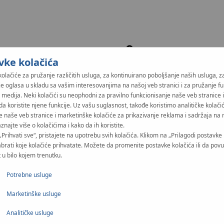
vke kolačića
kolačiće za pružanje različitih usluga, za kontinuirano poboljšanje naših usluga, z
je oglasa u skladu sa vašim interesovanjima na našoj veb stranici i za pružanje fu
 medija. Neki kolačići su neophodni za pravilno funkcionisanje naše veb stranice 
da koristite njene funkcije. Uz vašu suglasnost, takođe koristimo analitičke kolači
 mm
e naše veb stranice i marketinške kolačiće za prikazivanje reklama i sadržaja na 
aznajte više o kolačićima i kako da ih koristite.
„Prihvati sve“, pristajete na upotrebu svih kolačića. Klikom na „Prilagodi postavke 
brati koje kolačiće prihvatate. Možete da promenite postavke kolačića ili da pov
 u bilo kojem trenutku.
Potrebne usluge
Marketinške usluge
Analitičke usluge