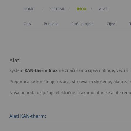
HOME
SISTEMI
INOX
CURRENT:
ALATI
Opis
Primjena
Prošli projekti
Cijevi
F
Alati
System
KAN-therm Inox
ne znači samo cijevi i fitinge, već i
Preporuča se korištenje rezača, strojeva za skošenje, alata z
Naša ponuda uključuje električne ili akumulatorske alate renomi
Alati KAN-therm: