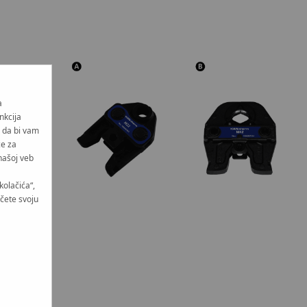
a
nkcija
i da bi vam
će za
našoj veb
kolačića“,
učete svoju