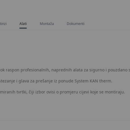
itinzi
Alati
Montaža
Dokumenti
 širok raspon profesionalnih, naprednih alata za sigurno i pouzdano
a stezanje i glava za prešanje iz ponude System KAN therm.
ranih tvrtki, čiji izbor ovisi o promjeru cijevi koje se montiraju.