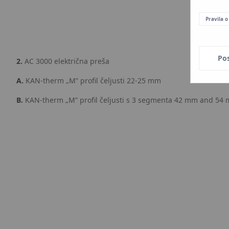
Pravila o
Po
2.
AC 3000 električna preša
A.
KAN‑therm „M” profil čeljusti 22-25 mm
B.
KAN‑therm „M” profil čeljusti s 3 segmenta 42 mm and 54