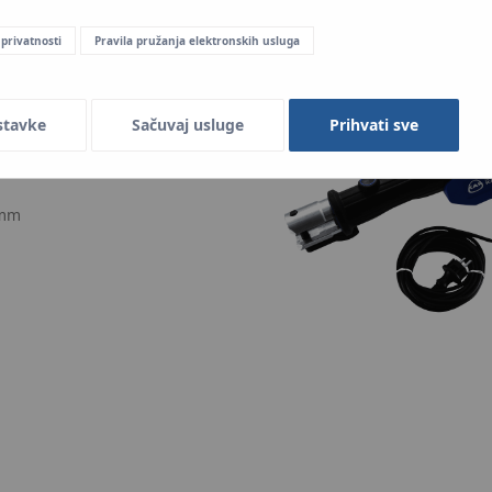
 privatnosti
Pravila pružanja elektronskih usluga
stavke
Sačuvaj usluge
Prihvati sve
 mm