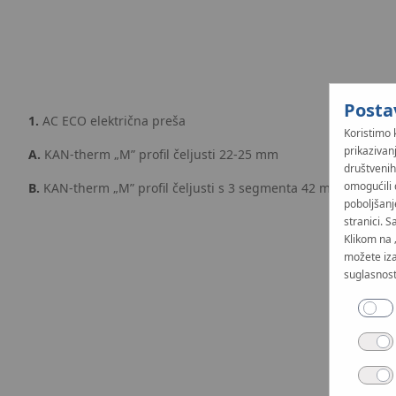
Posta
1.
AC ECO električna preša
Koristimo 
prikazivan
A.
KAN‑therm „M” profil čeljusti 22-25 mm
društvenih
omogućili 
B.
KAN‑therm „M” profil čeljusti s 3 segmenta 42 mm and 54
poboljšanj
stranici. S
Klikom na 
možete iza
suglasnost