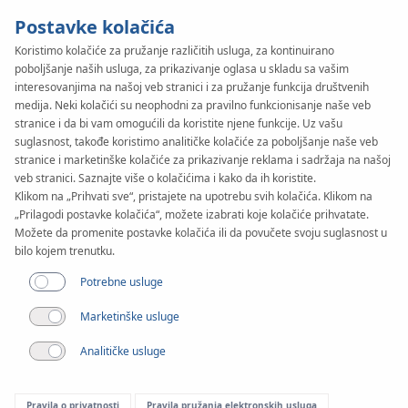
Postavke kolačića
Koristimo kolačiće za pružanje različitih usluga, za kontinuirano
poboljšanje naših usluga, za prikazivanje oglasa u skladu sa vašim
KAN-therm
SYSTEM
interesovanjima na našoj veb stranici i za pružanje funkcija društvenih
Inox XPress
medija. Neki kolačići su neophodni za pravilno funkcionisanje naše veb
stranice i da bi vam omogućili da koristite njene funkcije. Uz vašu
suglasnost, takođe koristimo analitičke kolačiće za poboljšanje naše veb
Sprinkler
stranice i marketinške kolačiće za prikazivanje reklama i sadržaja na našoj
veb stranici. Saznajte više o kolačićima i kako da ih koristite.
Klikom na „Prihvati sve“, pristajete na upotrebu svih kolačića. Klikom na
„Prilagodi postavke kolačića“, možete izabrati koje kolačiće prihvatate.
Documents
Možete da promenite postavke kolačića ili da povučete svoju suglasnost u
bilo kojem trenutku.
Raspon prečnika
Potrebne usluge
22-108 mm
Marketinške usluge
Primena
Analitičke usluge
Pravila o privatnosti
Pravila pružanja elektronskih usluga