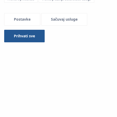
Tip
Selected 1 of 16
Postavke
Sačuvaj usluge
Prihvati sve
Pretraga
Technical Instruction– Xpress Sprinkler