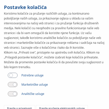
Postavke kolačića
Koristimo kolačiće za pružanje različitih usluga, za kontinuirano
poboljšanje naših usluga, za prikazivanje oglasa u skladu sa vašim
interesovanjima na našoj veb stranici i za pružanje funkcija društvenih
medija. Neki kolačići su neophodni za pravilno funkcionisanje naše veb
stranice i da bi vam omogućili da koristite njene funkcije. Uz vašu
suglasnost, takođe koristimo analitičke kolačiće za poboljšanje naše veb
stranice i marketinške kolačiće za prikazivanje reklama i sadržaja na našoj
veb stranici. Saznajte više o kolačićima i kako da ih koristite.
Klikom na „Prihvati sve“, pristajete na upotrebu svih kolačića. Klikom na
„Prilagodi postavke kolačića“, možete izabrati koje kolačiće prihvatate.
Možete da promenite postavke kolačića ili da povučete svoju suglasnost u
Preuzimanja
bilo kojem trenutku.
Vodiči
Potrebne usluge
Marketinške usluge
Filter
Analitičke usluge
KAN-therm System
Pravila o privatnosti
Pravila pružanja elektronskih usluga