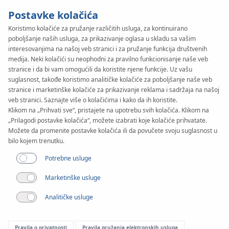
Postavke kolačića
Koristimo kolačiće za pružanje različitih usluga, za kontinuirano
poboljšanje naših usluga, za prikazivanje oglasa u skladu sa vašim
KAN-therm
SYSTEM
interesovanjima na našoj veb stranici i za pružanje funkcija društvenih
Profil
medija. Neki kolačići su neophodni za pravilno funkcionisanje naše veb
stranice i da bi vam omogućili da koristite njene funkcije. Uz vašu
suglasnost, takođe koristimo analitičke kolačiće za poboljšanje naše veb
stranice i marketinške kolačiće za prikazivanje reklama i sadržaja na našoj
Konstrukcija
veb stranici. Saznajte više o kolačićima i kako da ih koristite.
Klikom na „Prihvati sve“, pristajete na upotrebu svih kolačića. Klikom na
„Prilagodi postavke kolačića“, možete izabrati koje kolačiće prihvatate.
Možete da promenite postavke kolačića ili da povučete svoju suglasnost u
bilo kojem trenutku.
Potrebne usluge
Marketinške usluge
Analitičke usluge
Pravila o privatnosti
Pravila pružanja elektronskih usluga