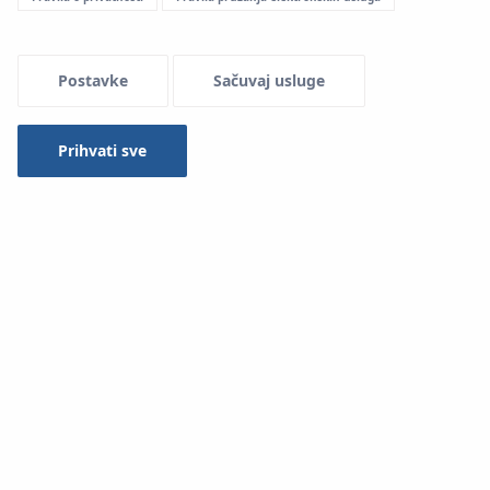
Menu Systemowe
Postavke
Sačuvaj usluge
Prihvati sve
Osnovni element konstrukcije podnih grijača izrađenih u
System
KAN‑therm Profil
su izolacijske ploče (ploče od
pjenastog polistirena) s tvornički ugrađenim elementima
za pričvršćivanje cijevi za grijanje.
System
KAN‑therm Profil
ne zahtijeva nikakve dodatne
elemente ili alate.