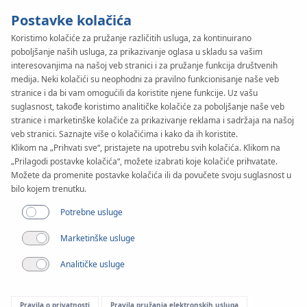
Postavke kolačića
Koristimo kolačiće za pružanje različitih usluga, za kontinuirano
poboljšanje naših usluga, za prikazivanje oglasa u skladu sa vašim
SYSTEM
KAN-therm
interesovanjima na našoj veb stranici i za pružanje funkcija društvenih
TBS
medija. Neki kolačići su neophodni za pravilno funkcionisanje naše veb
stranice i da bi vam omogućili da koristite njene funkcije. Uz vašu
suglasnost, takođe koristimo analitičke kolačiće za poboljšanje naše veb
stranice i marketinške kolačiće za prikazivanje reklama i sadržaja na našoj
veb stranici. Saznajte više o kolačićima i kako da ih koristite.
Klikom na „Prihvati sve“, pristajete na upotrebu svih kolačića. Klikom na
„Prilagodi postavke kolačića“, možete izabrati koje kolačiće prihvatate.
Možete da promenite postavke kolačića ili da povučete svoju suglasnost u
bilo kojem trenutku.
Potrebne usluge
Marketinške usluge
Analitičke usluge
Pravila o privatnosti
Pravila pružanja elektronskih usluga