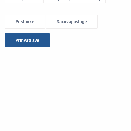
Postavke
Sačuvaj usluge
Prihvati sve