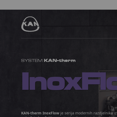
KAN-therm
SYSTEM
InoxFl
KAN-therm InoxFlow
je serija modernih razdjelnika i