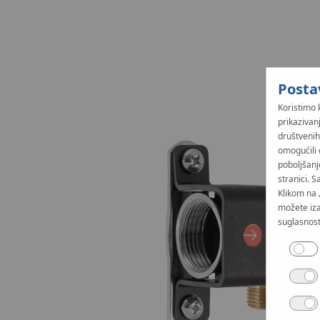
Posta
Koristimo 
prikazivan
društvenih
omogućili 
poboljšanj
stranici. S
Klikom na 
možete iza
suglasnost