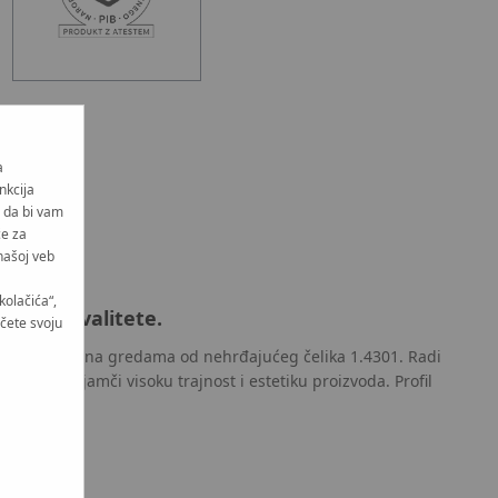
a
nkcija
i da bi vam
će za
našoj veb
kolačića“,
hunske kvalitete.
učete svoju
ka temelji se na gredama od nehrđajućeg čelika 1.4301. Radi
leguri koja jamči visoku trajnost i estetiku proizvoda. Profil
a.