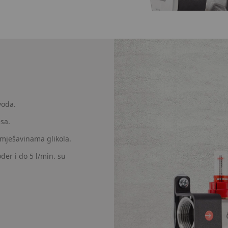
voda.
sa.
mješavinama glikola.
đer i do 5 l/min. su