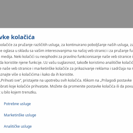
vke kolačića
kolačiće za pružanje različitih usluga, za kontinuirano poboljšanje naših usluga, z
je oglasa u skladu sa vašim interesovanjima na našoj veb stranici i za pružanje fu
 medija. Neki kolačići su neophodni za pravilno funkcionisanje naše veb stranice 
da koristite njene funkcije. Uz vašu suglasnost, takođe koristimo analitičke kolači
e naše veb stranice i marketinške kolačiće za prikazivanje reklama i sadržaja na 
aznajte više o kolačićima i kako da ih koristite.
„Prihvati sve“, pristajete na upotrebu svih kolačića. Klikom na „Prilagodi postavke 
Rafinirani materijal vr
brati koje kolačiće prihvatate. Možete da promenite postavke kolačića ili da pov
 u bilo kojem trenutku.
Nova linija InoxFlow razdjelni
se o visokokvalitetnoj metalnoj 
Potrebne usluge
grede ima jamstvo od 10 godin
Marketinške usluge
Analitičke usluge