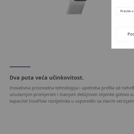
Pravila o
Po
Dva puta veća učinkovitost.
Inovativna proizvodna tehnologija i upotreba profila od nehrđ
unutarnjim promjerom i manjom debljinom stijenke gotovo su 
kapacitet InoxFlow razdjelnika u usporedbi sa starim verzija