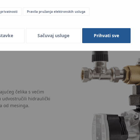
 privatnosti
Pravila pružanja elektronskih usluga
stavke
Sačuvaj usluge
Prihvati sve
ajućeg čelika s većim
udvostručili hidraulički
ma od mesinga.