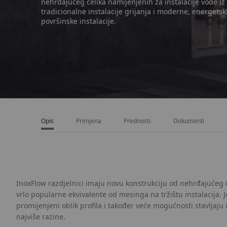
nehrđajućeg čelika namijenjenih za instalacije vode iz 
tradicionalne instalacije grijanja i moderne, energetsk
površinske instalacije.
Opis
Primjena
Prednosti
Dokumenti
InoxFlow razdjelnici imaju novu konstrukciju od nehrđajućeg č
vrlo popularne ekvivalente od mesinga na tržištu instalacija. Još
promijenjeni oblik profila i također veće mogućnosti stavljaju
najviše razine.