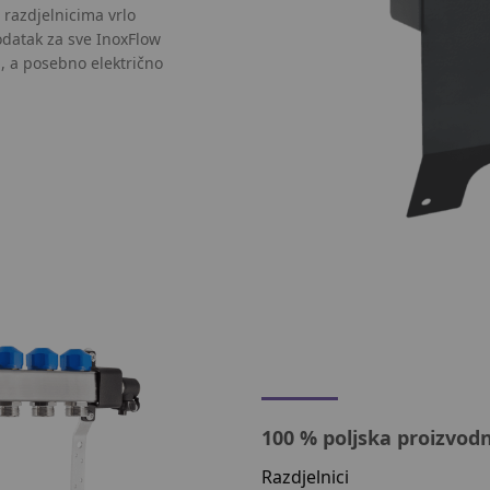
 razdjelnicima vrlo
odatak za sve InoxFlow
a, a posebno električno
100 % poljska proizvodn
Razdjelnici