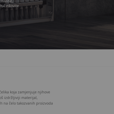
slavine,
i učinkovite
elika koja zamjenjuje njihove
 izdržljiviji materijal,
 ih na čelo takozvanih proizvoda