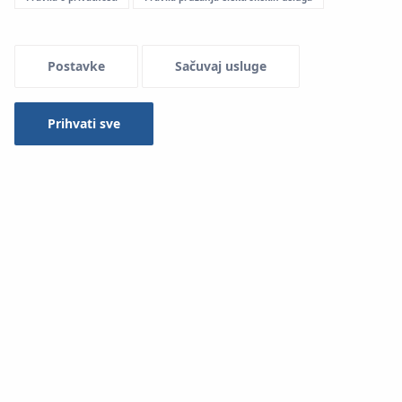
Postavke
Sačuvaj usluge
Prihvati sve