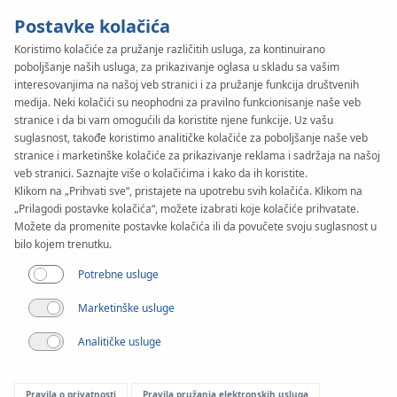
Postavke kolačića
Koristimo kolačiće za pružanje različitih usluga, za kontinuirano
poboljšanje naših usluga, za prikazivanje oglasa u skladu sa vašim
SYSTEM
KAN-therm
interesovanjima na našoj veb stranici i za pružanje funkcija društvenih
PP Green
medija. Neki kolačići su neophodni za pravilno funkcionisanje naše veb
stranice i da bi vam omogućili da koristite njene funkcije. Uz vašu
suglasnost, takođe koristimo analitičke kolačiće za poboljšanje naše veb
stranice i marketinške kolačiće za prikazivanje reklama i sadržaja na našoj
veb stranici. Saznajte više o kolačićima i kako da ih koristite.
Klikom na „Prihvati sve“, pristajete na upotrebu svih kolačića. Klikom na
„Prilagodi postavke kolačića“, možete izabrati koje kolačiće prihvatate.
Možete da promenite postavke kolačića ili da povučete svoju suglasnost u
bilo kojem trenutku.
Potrebne usluge
Marketinške usluge
Analitičke usluge
Pravila o privatnosti
Pravila pružanja elektronskih usluga