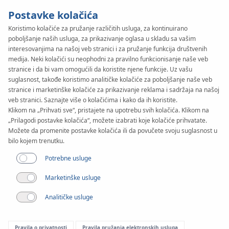
Postavke kolačića
Koristimo kolačiće za pružanje različitih usluga, za kontinuirano
poboljšanje naših usluga, za prikazivanje oglasa u skladu sa vašim
KAN-therm
SYSTEM
interesovanjima na našoj veb stranici i za pružanje funkcija društvenih
Rail
medija. Neki kolačići su neophodni za pravilno funkcionisanje naše veb
Montaža
stranice i da bi vam omogućili da koristite njene funkcije. Uz vašu
suglasnost, takođe koristimo analitičke kolačiće za poboljšanje naše veb
stranice i marketinške kolačiće za prikazivanje reklama i sadržaja na našoj
veb stranici. Saznajte više o kolačićima i kako da ih koristite.
Klikom na „Prihvati sve“, pristajete na upotrebu svih kolačića. Klikom na
„Prilagodi postavke kolačića“, možete izabrati koje kolačiće prihvatate.
Možete da promenite postavke kolačića ili da povučete svoju suglasnost u
bilo kojem trenutku.
Potrebne usluge
Marketinške usluge
Analitičke usluge
Pravila o privatnosti
Pravila pružanja elektronskih usluga