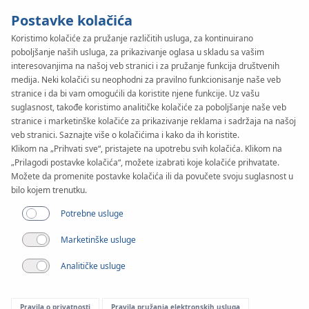
Postavke kolačića
Koristimo kolačiće za pružanje različitih usluga, za kontinuirano
poboljšanje naših usluga, za prikazivanje oglasa u skladu sa vašim
KAN-therm
SYSTEM
interesovanjima na našoj veb stranici i za pružanje funkcija društvenih
Copper Gas
medija. Neki kolačići su neophodni za pravilno funkcionisanje naše veb
stranice i da bi vam omogućili da koristite njene funkcije. Uz vašu
suglasnost, takođe koristimo analitičke kolačiće za poboljšanje naše veb
stranice i marketinške kolačiće za prikazivanje reklama i sadržaja na našoj
Instalacija
veb stranici. Saznajte više o kolačićima i kako da ih koristite.
Klikom na „Prihvati sve“, pristajete na upotrebu svih kolačića. Klikom na
„Prilagodi postavke kolačića“, možete izabrati koje kolačiće prihvatate.
Raspon prečnika
Možete da promenite postavke kolačića ili da povučete svoju suglasnost u
15-54 mm
bilo kojem trenutku.
Potrebne usluge
Primena
Marketinške usluge
Analitičke usluge
Pravila o privatnosti
Pravila pružanja elektronskih usluga