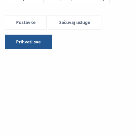
Menu Systemowe
Postavke
Sačuvaj usluge
Prihvati sve
Spajanje elemenata System
KAN-therm Copper Gas
koristi jednostavnu, brzu i, što je najvažnije, sigurnu (bez
rada s otvorenom vatrom) tehnologiju
"Press"
– koji se
sastoji od utiskivanja fitinga na cijev pomoću posebnog
alata za stezanje
Svi alati za instalaciju System
KAN-therm Copper Gas
{3jednostavni su za korištenje i ne zahtijevaju nikakve
posebne kvalifikacije.
Pogledajte kako je jednostavno!
Postoji samo nekoliko jednostavnih koraka za izradu
ispravnog i čvrstog spoja: