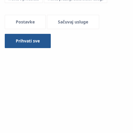
Postavke
Sačuvaj usluge
Prihvati sve