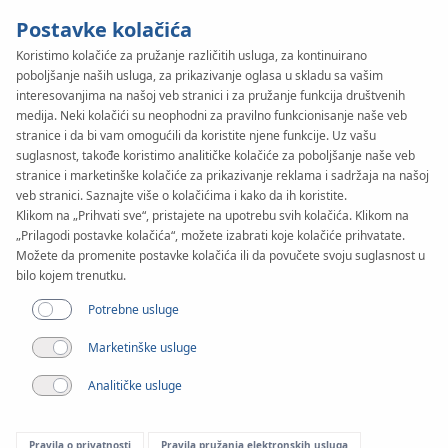
Postavke kolačića
Koristimo kolačiće za pružanje različitih usluga, za kontinuirano
poboljšanje naših usluga, za prikazivanje oglasa u skladu sa vašim
interesovanjima na našoj veb stranici i za pružanje funkcija društvenih
medija. Neki kolačići su neophodni za pravilno funkcionisanje naše veb
stranice i da bi vam omogućili da koristite njene funkcije. Uz vašu
suglasnost, takođe koristimo analitičke kolačiće za poboljšanje naše veb
Članak
stranice i marketinške kolačiće za prikazivanje reklama i sadržaja na našoj
Sve što trebate znati o
veb stranici. Saznajte više o kolačićima i kako da ih koristite.
Klikom na „Prihvati sve“, pristajete na upotrebu svih kolačića. Klikom na
vodovodnim
„Prilagodi postavke kolačića“, možete izabrati koje kolačiće prihvatate.
Možete da promenite postavke kolačića ili da povučete svoju suglasnost u
bilo kojem trenutku.
instalacijama
Potrebne usluge
Marketinške usluge
Analitičke usluge
Pravila o privatnosti
Pravila pružanja elektronskih usluga