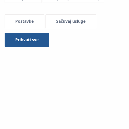
Menu Systemowe
Postavke
Sačuvaj usluge
Prihvati sve
An extensive offer of polypropylene pipes makes it
possible to use System
KAN-therm PP
pipes in nearly all
types of installations, beginning with central heating,