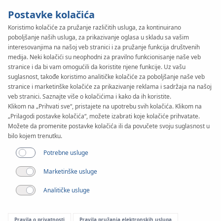
Postavke kolačića
Koristimo kolačiće za pružanje različitih usluga, za kontinuirano
poboljšanje naših usluga, za prikazivanje oglasa u skladu sa vašim
KAN-therm
SYSTEM
interesovanjima na našoj veb stranici i za pružanje funkcija društvenih
PP
medija. Neki kolačići su neophodni za pravilno funkcionisanje naše veb
Pipes
stranice i da bi vam omogućili da koristite njene funkcije. Uz vašu
suglasnost, takođe koristimo analitičke kolačiće za poboljšanje naše veb
stranice i marketinške kolačiće za prikazivanje reklama i sadržaja na našoj
veb stranici. Saznajte više o kolačićima i kako da ih koristite.
Raspon prečnika
Klikom na „Prihvati sve“, pristajete na upotrebu svih kolačića. Klikom na
16-110 mm
„Prilagodi postavke kolačića“, možete izabrati koje kolačiće prihvatate.
Možete da promenite postavke kolačića ili da povučete svoju suglasnost u
Primena
bilo kojem trenutku.
Potrebne usluge
Marketinške usluge
Analitičke usluge
Pravila o privatnosti
Pravila pružanja elektronskih usluga